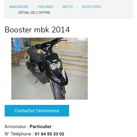
ANNONCES
YVELINES
MOTO
SCOOTERS
Moto
DÉTAIL DE L'OFFRE
Immobilier
Booster mbk 2014
Offre Emploi
Animaux
Smartphones
Top
Contacter l'annonceur
Annonceur :
Particulier
N° Téléphone :
01 84 55 33 02