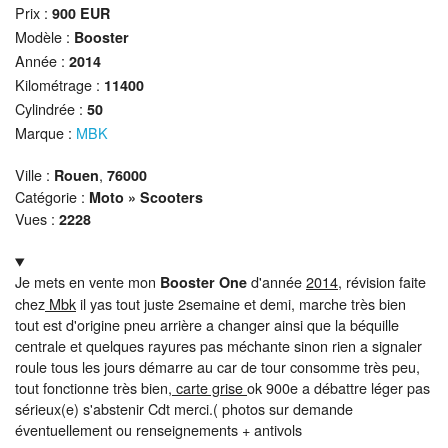
Prix :
900
EUR
Modèle :
Booster
Année :
2014
Kilométrage :
11400
Cylindrée :
50
Marque :
MBK
Ville :
,
Rouen
76000
Catégorie :
Moto » Scooters
Vues :
2228
Je mets en vente mon
d'année
2014
, révision faite
Booster One
chez
Mbk
il yas tout juste 2semaine et demi, marche très bien
tout est d'origine pneu arrière a changer ainsi que la béquille
centrale et quelques rayures pas méchante sinon rien a signaler
roule tous les jours démarre au car de tour consomme très peu,
tout fonctionne très bien
, carte grise
ok 900e a débattre léger pas
sérieux(e) s'abstenir Cdt merci.( photos sur demande
éventuellement ou renseignements + antivols