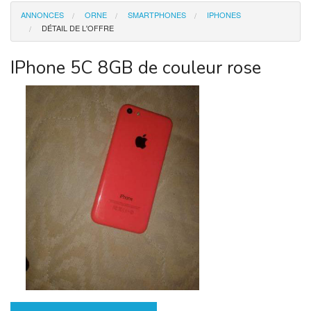
ANNONCES
ORNE
SMARTPHONES
IPHONES
Moto
DÉTAIL DE L'OFFRE
Immobilier
IPhone 5C 8GB de couleur rose
Offre Emploi
Animaux
Smartphones
Top