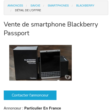
ANNONCES
SAVOIE
SMARTPHONES
BLACKBERRY
Moto
DÉTAIL DE L'OFFRE
Immobilier
Vente de smartphone Blackberry
Passport
Offre Emploi
Animaux
Smartphones
Top
Contacter l'annonceur
Annonceur :
Particulier En France